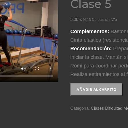
Clase 5
5,00
€
(
4,13
€
precio sin IVA)
Complementos:
Bastone
Cinta elástica (resistenci
Recomendación:
Prepar
iniciar la clase. Mantén 
Romi para coordinar perfe
Realiza estiramientos al f
Clase
AÑADIR AL CARRITO
5
cantidad
Categoría:
Clases Dificultad Me