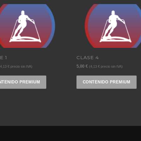
E 1
CLASE 4
5,00
€
4,13
€
precio sin IVA)
(
4,13
€
precio sin IVA)
NTENIDO PREMIUM
CONTENIDO PREMIUM