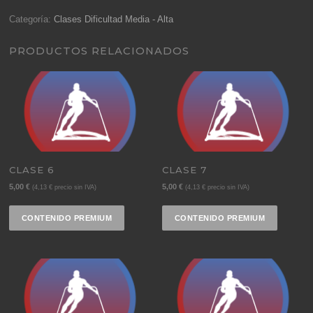
cantidad
Categoría:
Clases Dificultad Media - Alta
PRODUCTOS RELACIONADOS
CLASE 6
CLASE 7
5,00
€
5,00
€
(
4,13
€
precio sin IVA)
(
4,13
€
precio sin IVA)
CONTENIDO PREMIUM
CONTENIDO PREMIUM