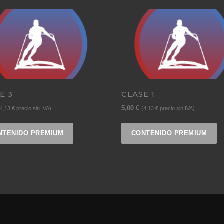
E 3
CLASE 1
5,00
€
4,13
€
precio sin IVA)
(
4,13
€
precio sin IVA)
NTENIDO PREMIUM
CONTENIDO PREMIUM