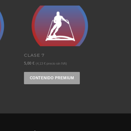
CLASE 7
5,00
€
(
4,13
€
precio sin IVA)
CONTENIDO PREMIUM