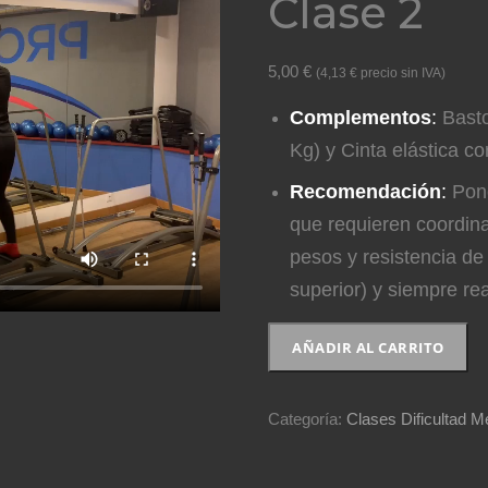
Clase 2
5,00
€
(
4,13
€
precio sin IVA)
Complementos
:
Basto
Kg) y Cinta elástica co
Recomendación
:
Pone
que requieren coordina
pesos y resistencia d
superior) y siempre rea
Clase
AÑADIR AL CARRITO
2
cantidad
Categoría:
Clases Dificultad Me