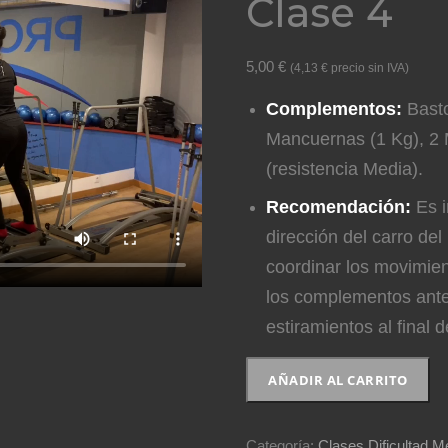
Clase 4
5,00
€
(
4,13
€
precio sin IVA)
Complementos:
Basto
Mancuernas (1 Kg), 2 
(resistencia Media).
Recomendación:
Es i
dirección del carro del
coordinar los movimien
los complementos antes
estiramientos al final d
Clase
AÑADIR AL CARRITO
4
cantidad
Categoría:
Clases Dificultad Me