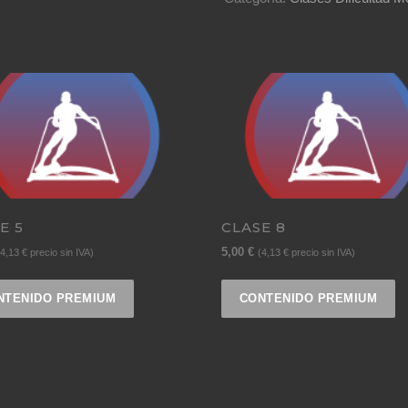
E 5
CLASE 8
5,00
€
4,13
€
precio sin IVA)
(
4,13
€
precio sin IVA)
NTENIDO PREMIUM
CONTENIDO PREMIUM