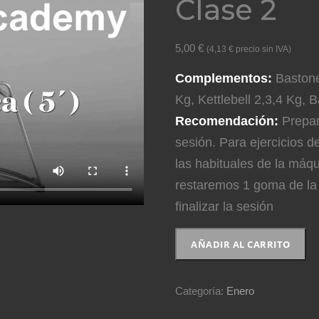
Clase 2
5,00
€
(
4,13
€
precio sin IVA)
Complementos:
Bastone
Kg, Kettlebell 2,3,4 Kg, 
Recomendación:
Prepar
sesión. Para ejercicios
las habituales de la máqui
restaremos 1 goma de la 
finalizar la sesión
Clase
AÑADIR AL CARRITO
2
cantidad
Categoría:
Enero