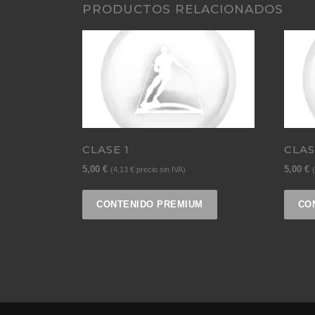
PRODUCTOS RELACIONADOS
CLASE 1
CLAS
5,00
€
5,00
€
(
4,13
€
precio sin IVA)
(
CONTENIDO PREMIUM
CO