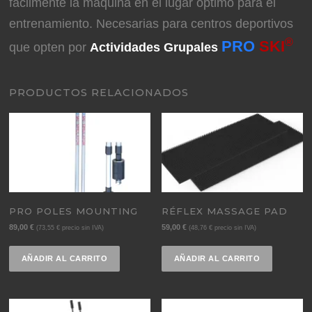
fácilmente la máquina en el lugar óptimo para el
entrenamiento. Necesarias para centros deportivos
®
PRO
SKI
que opten por
Actividades Grupales
PRODUCTOS RELACIONADOS
PRO POLES MOUNTING
RÉFLEX MASSAGE PAD
89,00
€
59,00
€
(
73,55
€
precio sin IVA)
(
48,76
€
precio sin IVA)
AÑADIR AL CARRITO
AÑADIR AL CARRITO