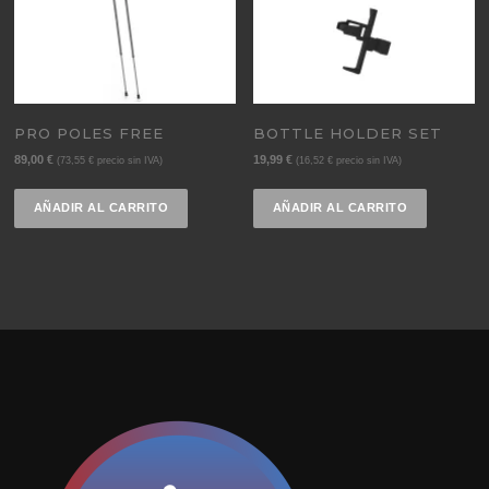
PRO POLES FREE
BOTTLE HOLDER SET
89,00
€
19,99
€
(
73,55
€
precio sin IVA)
(
16,52
€
precio sin IVA)
AÑADIR AL CARRITO
AÑADIR AL CARRITO