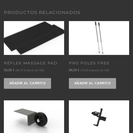
PRODUCTOS RELACIONADOS
RÉFLEX MASSAGE PAD
PRO POLES FREE
59,00
€
89,00
€
(
48,76
€
precio sin IVA)
(
73,55
€
precio sin IVA)
AÑADIR AL CARRITO
AÑADIR AL CARRITO