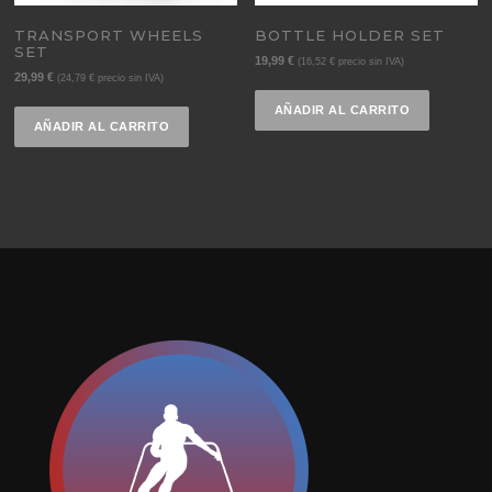
TRANSPORT WHEELS
BOTTLE HOLDER SET
SET
19,99
€
(
16,52
€
precio sin IVA)
29,99
€
(
24,79
€
precio sin IVA)
AÑADIR AL CARRITO
AÑADIR AL CARRITO