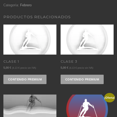
Categoría:
Febrero
PRODUCTOS RELACIONADOS
CLASE 1
CLASE 3
5,00
€
5,00
€
(
4,13
€
precio sin IVA)
(
4,13
€
precio sin IVA)
CONTENIDO PREMIUM
CONTENIDO PREMIUM
¡Oferta!