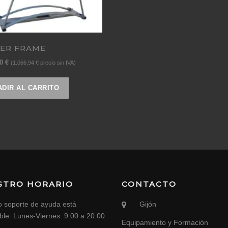
ER FRAME
00
€
(
1.066,94
€
precio sin IVA)
ADIR AL CARRITO
STRO HORARIO
CONTACTO
o soporte de ayuda está
Gijón
ible Lunes-Viernes: 9:00 a 20:00
Equipamiento y Formación