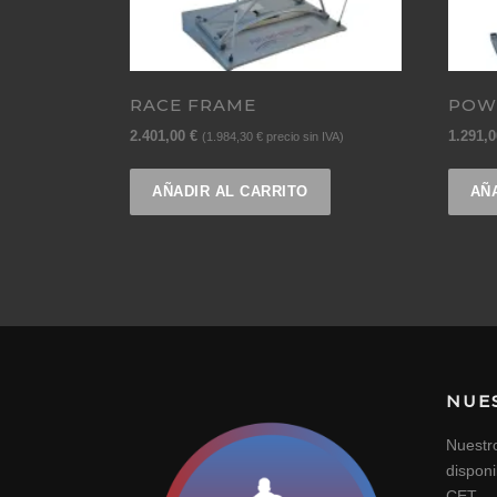
RACE FRAME
POW
2.401,00
€
1.291,
(
1.984,30
€
precio sin IVA)
AÑADIR AL CARRITO
AÑ
NUE
Nuestr
dispon
CET.