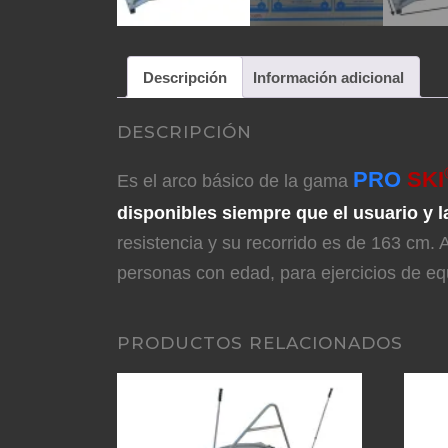
Descripción
Información adicional
DESCRIPCIÓN
PRO
SKI
Es el arco básico de la gama
disponibles siempre que el usuario y l
resistencia y su recorrido es de 163 cm. 
personas con edad, para ejercicios de equ
PRODUCTOS RELACIONADOS