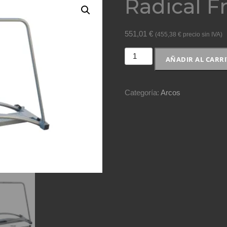
Radical 
551,01
€
(
455,38
€
precio sin IVA)
Radical
AÑADIR AL CARR
Frame
cantidad
Categoría:
Arcos