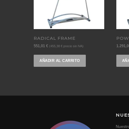
RADICAL FRAME
POW
551,01
€
1.291,
(
455,38
€
precio sin IVA)
AÑADIR AL CARRITO
AÑ
NUE
Nuestr