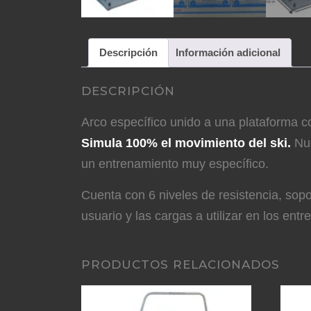
Descripción
Información adicional
DESCRIPCIÓN
Arco específico unido a una plataforma 
Simula 100% el movimiento del ski.
Nue
un entrenamiento muy específico.
Cuenta con 6 niveles de resistencia, sop
usuario y las cargas a utilizar en los ent
PRODUCTOS RELACIONADOS