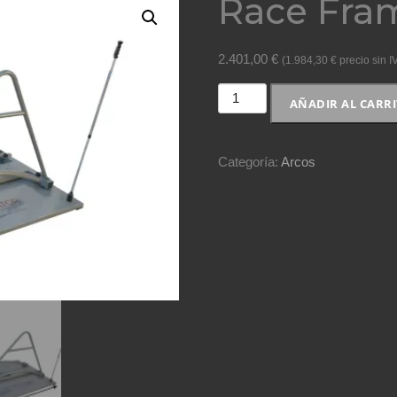
Race Fra
2.401,00
€
(
1.984,30
€
precio sin I
Race
AÑADIR AL CARR
Frame
cantidad
Categoría:
Arcos