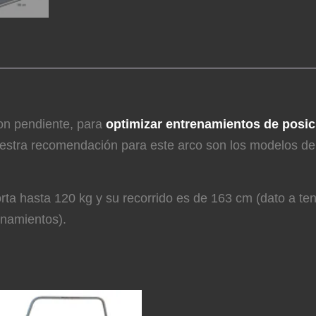
con pendiente, para
optimizar entrenamientos de posici
stra recomendación para este arco son los modelos de 
orta hasta 120 kg y su recorrido es de 163 cm (dato a te
renamientos).