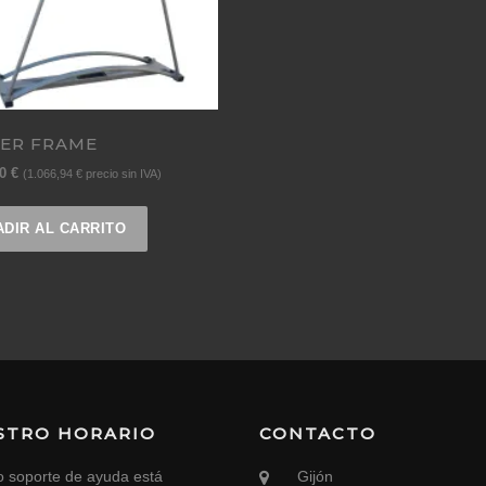
ER FRAME
00
€
(
1.066,94
€
precio sin IVA)
ADIR AL CARRITO
STRO HORARIO
CONTACTO
o soporte de ayuda está
Gijón