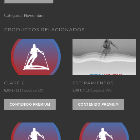
4
cantidad
Categoría:
Noviembre
PRODUCTOS RELACIONADOS
CLASE 2
ESTIRAMIENTOS
5,00
€
5,00
€
(
4,13
€
precio sin IVA)
(
4,13
€
precio sin IVA)
CONTENIDO PREMIUM
CONTENIDO PREMIUM