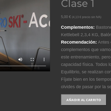
Clase 1
5,00
€
(
4,13
€
precio sin IVA)
Complementos:
Bastone
Kettlebell 2,3,4 KG, Baló
Recomendación:
Antes d
complementos que vamos 
este entrenamiento, pero
capacidad física. Todos l
Equilibrio, se realizan c
Fíjate bien en los tiempo
olvides de pasar por la s
Clase
AÑADIR AL CARRITO
1
cantidad