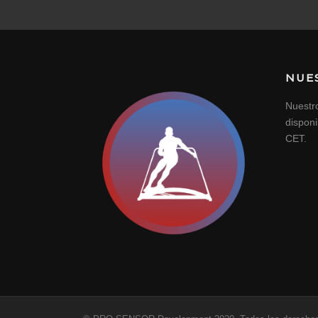
NUE
Nuestr
dispon
CET.