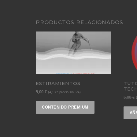
PRODUCTOS RELACIONADOS
ESTIRAMIENTOS
TUTO
TEC
5,00
€
(
4,13
€
precio sin IVA)
5,00
€
CONTENIDO PREMIUM
AÑ