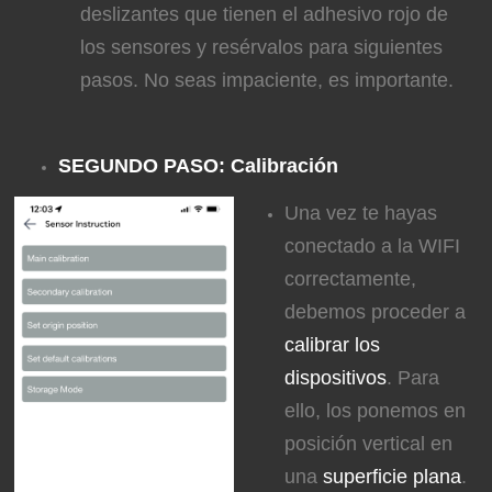
deslizantes que tienen el adhesivo rojo de
los sensores y resérvalos para siguientes
pasos. No seas impaciente, es importante.
SEGUNDO PASO: Calibración
Una vez te hayas
conectado a la WIFI
correctamente,
debemos proceder a
calibrar los
dispositivos
. Para
ello, los ponemos en
posición vertical en
una
superficie plana
.