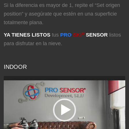
Si la diferencia es mayor de 1, repite el “Set origen
position” y asegúrate que estén en una superficie
totalmente plana.
®
YA TIENES LISTOS
tus
PRO
SKI
SENSOR
listos
para disfrutar en la nieve.
INDOOR
Reproductor
de
vídeo