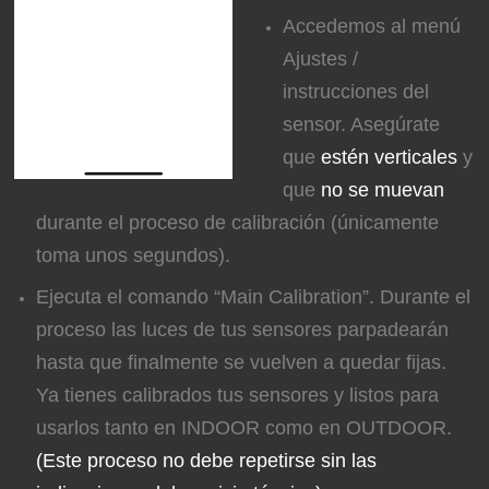
Accedemos al menú
Ajustes /
instrucciones del
sensor. Asegúrate
que
estén verticales
y
que
no se muevan
durante el proceso de calibración (únicamente
toma unos segundos).
Ejecuta el comando “Main Calibration”. Durante el
proceso las luces de tus sensores parpadearán
hasta que finalmente se vuelven a quedar fijas.
Ya tienes calibrados tus sensores y listos para
usarlos tanto en INDOOR como en OUTDOOR.
(Este proceso no debe repetirse sin las