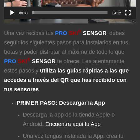
00:00
04:12
®
Una vez recibas tus
PRO
SKI
SENSOR
debes
,
seguir los siguientes pasos para instalarlos en tus
botas y poder disfrutar al máximo de todo lo que
®
PRO
SKI
SENSOR
te ofrece. Lee atentamente
estos pasos y
utiliza las guías rápidas a las que
accedes a través del QR que has recibido con
tus sensores
.
PRIMER PASO: Descargar la App
Descarga la app de la tienda Apple o
Android.
Encuentra aqui tu App
Una vez tengas instalada la App, crea tu