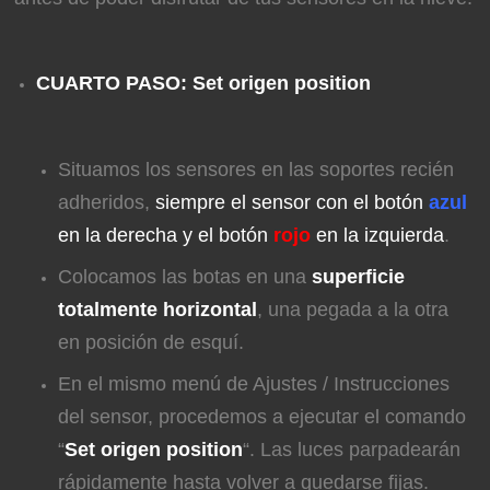
CUARTO PASO: Set origen position
Situamos los sensores en las soportes recién
adheridos,
siempre el sensor con el botón
azul
en la derecha y el botón
rojo
en la izquierda
.
Colocamos las botas en una
superficie
totalmente horizontal
, una pegada a la otra
en posición de esquí.
En el mismo menú de Ajustes / Instrucciones
del sensor, procedemos a ejecutar el comando
“
Set origen position
“. Las luces parpadearán
rápidamente hasta volver a quedarse fijas.