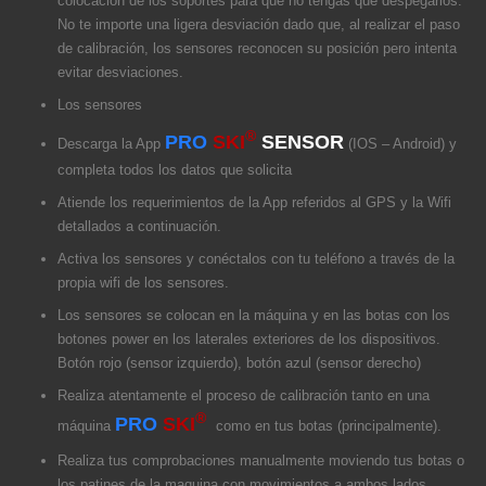
colocación de los soportes para que no tengas que despegarlos.
No te importe una ligera desviación dado que, al realizar el paso
de calibración, los sensores reconocen su posición pero intenta
evitar desviaciones.
Los sensores
®
PRO
SKI
SENSOR
Descarga la App
(IOS – Android) y
completa todos los datos que solicita
Atiende los requerimientos de la App referidos al GPS y la Wifi
detallados a continuación.
Activa los sensores y conéctalos con tu teléfono a través de la
propia wifi de los sensores.
Los sensores se colocan en la máquina y en las botas con los
botones power en los laterales exteriores de los dispositivos.
Botón rojo (sensor izquierdo), botón azul (sensor derecho)
Realiza atentamente el proceso de calibración tanto en una
®
PRO
SKI
máquina
como en tus botas (principalmente).
Realiza tus comprobaciones manualmente moviendo tus botas o
los patines de la maquina con movimientos a ambos lados.