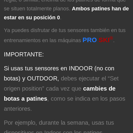
se situen totalmente planos.
Ambos patines han de
estar en su posición 0
.
Ya puedes disfrutar de tus sensores también en tus
®
PRO
SKI
entrenamientos en las máquinas
.
IMPORTANTE:
Si usas tus sensores en INDOOR (no con
botas) y OUTDOOR,
debes ejecutar el “Set
origen position” cada vez que
cambies de
botas a patines
, como se indica en los pasos
anteriores.
Por ejemplo, durante la semana, usas tus
dispositivos en Indoor con los patines,