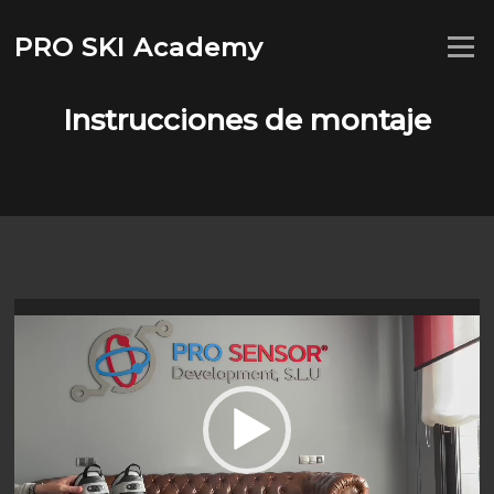
Saltar
al
PRO SKI Academy
Menú
contenido
Instrucciones de montaje
Reproductor
de
vídeo