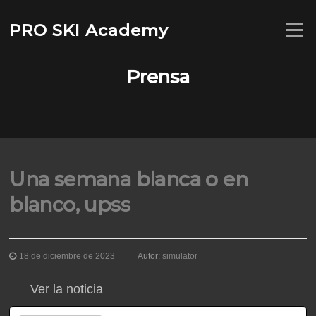
Saltar
al
PRO SKI Academy
Menú
contenido
Prensa
Una semana blanca o en
blanco, upss
18 de diciembre de 2023
Autor:
simulator
Ver la noticia