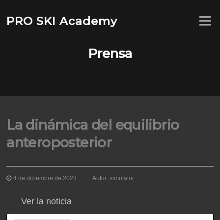
Saltar
al
PRO SKI Academy
Menú
contenido
Prensa
La dinámica del equilibrio
anteroposterior
4 de diciembre de 2023
Autor:
simulator
Ver la noticia