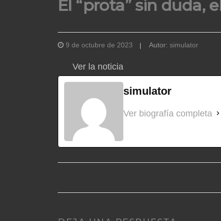
El “prota” sin duda, el
9 de octubre de 2023
Autor:
simulator
Ver la noticia
simulator
Ver biografía completa