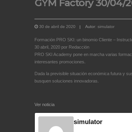
GYM Factory 30/04/
30 de abril de 2020
Autor:
simulator
Formación PRO SKI: un binomio Cliente – Instruct
30 abril, 2020 por Redacción
PRO SKI Academy pone en marcha varias formaciones
interesantes promociones.
Dada la previsible situación económica futura y s
busquen soluciones innovadoras.
Ver noticia
simulator