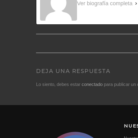
Ver biografía completa
DEJA UNA RESPUESTA
Lo siento, debes estar
conectado
para publicar un 
NUE