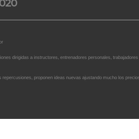
2020
or
 dirigidas a instructores, entrenadores personales, trabajadores d
us repercusiones, proponen ideas nuevas ajustando mucho los precios