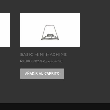
BASIC MINI MACHINE
699,00
€
(
577,69
€
precio sin IVA)
AÑADIR AL CARRITO