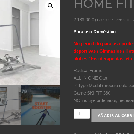
HOME FIT
2.189,00
€
(
1.809,09
€
precio sin I
Para uso Doméstico
No permitido para uso profe
deportivas / Gimnasios / Hot
clubes / Fisioterapeutas, etc.
Radical Frame
ALL IN ONE Cart
P-Type Modul (módulo sólo par
Game SKI FIT 360
NO incluye ordenador, necesari
HOME
AÑADIR AL CARR
FIT
360