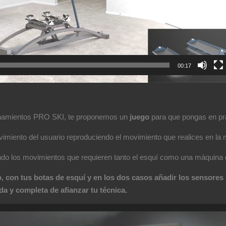
00:17
renamientos PRO SKI, te proponemos un
juego
para que pongas en prá
imiento del usuario reproduciendo el movimiento que realices en la m
iendo los movimientos que requieren tanto el esquí como una máquin
o, con tus botas de esquí y en los dos casos añadir los sensor
a y completa de afianzar tu técnica.