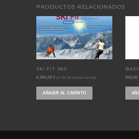
PRODUCTOS RELACIONADOS
SKI FIT 360
BASI
6.999,00
€
949,00
(
5.784,30
€
precio sin IVA)
AÑADIR AL CARRITO
AÑ