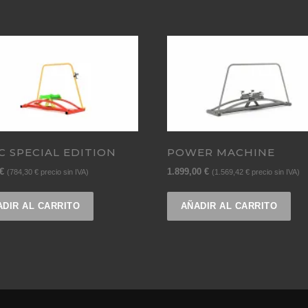
C SPECIAL EDITION
POWER MACHINE
€
1.899,00
€
(
784,30
€
precio sin IVA)
(
1.569,42
€
precio sin IVA)
ADIR AL CARRITO
AÑADIR AL CARRITO