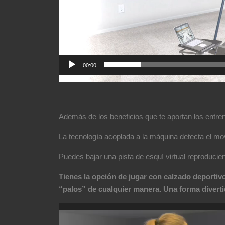
00:00
Además de los beneficios que te aportan los ent
La tecnología acoplada a la máquina detecta el mov
Puedes bajar una pista de esquí virtual reproduc
Tienes la opción de jugar con calzado deportiv
“palos” de cualquier manera. Una forma divertid
Reproductor
de