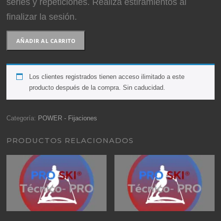
series y repeticiones. Realiza estiramientos al
finalizar la sesión.
7-
AÑADIR AL CARRITO
Power
-
Fijaciones
Los clientes registrados tienen acceso ilimitado a este
cantidad
producto después de la compra. Sin caducidad.
Categoría:
POWER - Fijaciones
PRODUCTOS RELACIONADOS