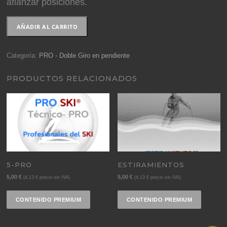
afianzar posiciones.
2-
AÑADIR AL CARRITO
PRO
cantidad
Categoría:
PRO - Doble Giro en pendiente
PRODUCTOS RELACIONADOS
5-PRO
ESTIRAMIENTOS
5,00
€
5,00
€
(
4,13
€
precio sin IVA)
(
4,13
€
precio sin IVA)
CONTENIDO PREMIUM
CONTENIDO PREMIUM