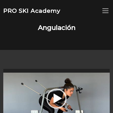
Saltar
al
PRO SKI Academy
Menú
contenido
Angulación
Reproductor
de
vídeo