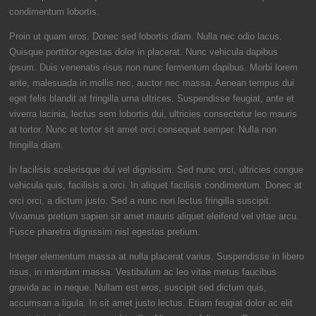
condimentum lobortis.
Proin ut quam eros. Donec sed lobortis diam. Nulla nec odio lacus.
Quisque porttitor egestas dolor in placerat. Nunc vehicula dapibus
ipsum. Duis venenatis risus non nunc fermentum dapibus. Morbi lorem
ante, malesuada in mollis nec, auctor nec massa. Aenean tempus dui
eget felis blandit at fringilla urna ultrices. Suspendisse feugiat, ante et
viverra lacinia, lectus sem lobortis dui, ultricies consectetur leo mauris
at tortor. Nunc et tortor sit amet orci consequat semper. Nulla non
fringilla diam.
In facilisis scelerisque dui vel dignissim. Sed nunc orci, ultricies congue
vehicula quis, facilisis a orci. In aliquet facilisis condimentum. Donec at
orci orci, a dictum justo. Sed a nunc non lectus fringilla suscipit.
Vivamus pretium sapien sit amet mauris aliquet eleifend vel vitae arcu.
Fusce pharetra dignissim nisl egestas pretium.
Integer elementum massa at nulla placerat varius. Suspendisse in libero
risus, in interdum massa. Vestibulum ac leo vitae metus faucibus
gravida ac in neque. Nullam est eros, suscipit sed dictum quis,
accumsan a ligula. In sit amet justo lectus. Etiam feugiat dolor ac elit