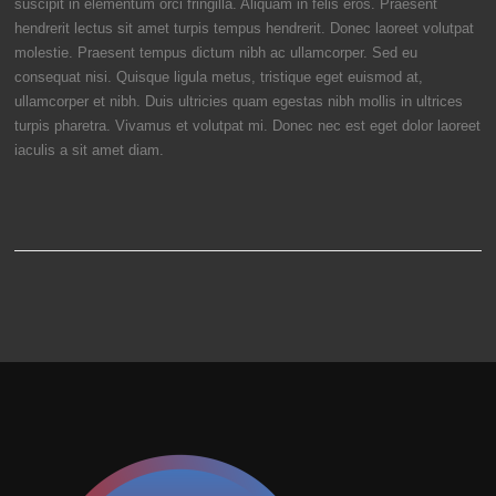
suscipit in elementum orci fringilla. Aliquam in felis eros. Praesent
hendrerit lectus sit amet turpis tempus hendrerit. Donec laoreet volutpat
molestie. Praesent tempus dictum nibh ac ullamcorper. Sed eu
consequat nisi. Quisque ligula metus, tristique eget euismod at,
ullamcorper et nibh. Duis ultricies quam egestas nibh mollis in ultrices
turpis pharetra. Vivamus et volutpat mi. Donec nec est eget dolor laoreet
iaculis a sit amet diam.