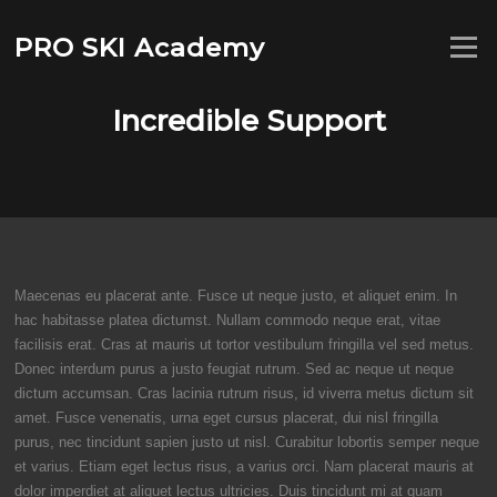
Saltar
al
PRO SKI Academy
Menú
contenido
Incredible Support
Maecenas eu placerat ante. Fusce ut neque justo, et aliquet enim. In
hac habitasse platea dictumst. Nullam commodo neque erat, vitae
facilisis erat. Cras at mauris ut tortor vestibulum fringilla vel sed metus.
Donec interdum purus a justo feugiat rutrum. Sed ac neque ut neque
dictum accumsan. Cras lacinia rutrum risus, id viverra metus dictum sit
amet. Fusce venenatis, urna eget cursus placerat, dui nisl fringilla
purus, nec tincidunt sapien justo ut nisl. Curabitur lobortis semper neque
et varius. Etiam eget lectus risus, a varius orci. Nam placerat mauris at
dolor imperdiet at aliquet lectus ultricies. Duis tincidunt mi at quam