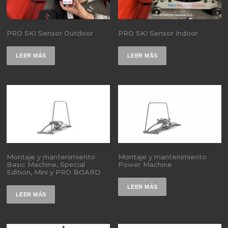
PRO SKI Sensor Outdoor
PRO SKI Sensor Indoor
LEER MÁS
LEER MÁS
Montaje y mantenimiento
Montaje y mantenimiento
Basic Machine, Special
Power Machine
Edition, Mini y PRO BOARD
LEER MÁS
LEER MÁS