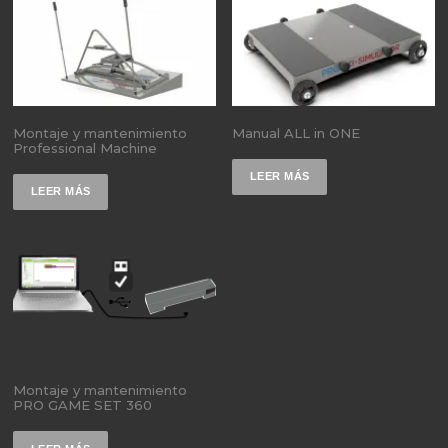
Montaje y mantenimiento
Manual ALL in ONE
Professional Machine
LEER MÁS
LEER MÁS
Montaje y mantenimiento
PRO GAME SET 360