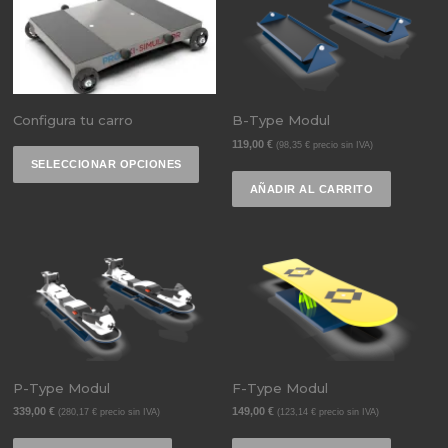
Configura tu carro
B-Type Modul
119,00
€
(
98,35
€
precio sin IVA)
SELECCIONAR OPCIONES
AÑADIR AL CARRITO
P-Type Modul
F-Type Modul
339,00
€
149,00
€
(
280,17
€
precio sin IVA)
(
123,14
€
precio sin IVA)