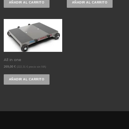
AÑADIR AL CARRITO
AÑADIR AL CARRITO
All in one
269,00
€
(
222,31
€
precio sin IVA)
AÑADIR AL CARRITO