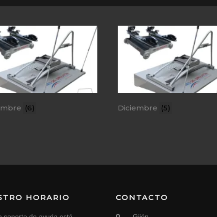
embre
(6)
Diciembre
(5)
STRO HORARIO
CONTACTO
o soporte de ayuda está
Gijón