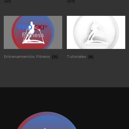
(21)
(37)
Entrenamientos Fitness
(15)
Tutoriales
(8)